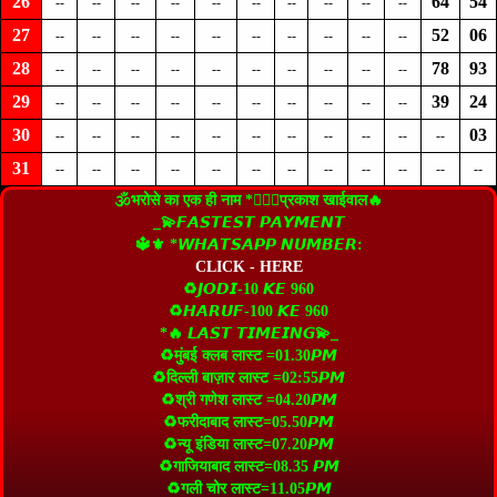
26
64
54
--
--
--
--
--
--
--
--
--
--
27
52
06
--
--
--
--
--
--
--
--
--
--
28
78
93
--
--
--
--
--
--
--
--
--
--
29
39
24
--
--
--
--
--
--
--
--
--
--
30
03
--
--
--
--
--
--
--
--
--
--
--
31
--
--
--
--
--
--
--
--
--
--
--
--
🕉भरोसे का एक ही नाम *👉🏻🔥प्रकाश खाईवाल🔥
_💫𝙁𝘼𝙎𝙏𝙀𝙎𝙏 𝙋𝘼𝙔𝙈𝙀𝙉𝙏
🔱⚜ *𝙒𝙃𝘼𝙏𝙎𝘼𝙋𝙋 𝙉𝙐𝙈𝘽𝙀𝙍:
CLICK - HERE
♻𝙅𝙊𝘿𝙄-10 𝙆𝙀 960
♻𝙃𝘼𝙍𝙐𝙁-100 𝙆𝙀 960
*🔥 𝙇𝘼𝙎𝙏 𝙏𝙄𝙈𝙀𝙄𝙉𝙂💫_
♻मुंबई क्लब लास्ट =01.30𝙋𝙈
♻दिल्ली बाज़ार लास्ट =02:55𝙋𝙈
♻श्री गणेश लास्ट =04.20𝙋𝙈
♻फरीदाबाद लास्ट=05.50𝙋𝙈
♻न्यू इंडिया लास्ट=07.20𝙋𝙈
♻गाजियाबाद लास्ट=08.35 𝙋𝙈
♻गली चोर लास्ट=11.05𝙋𝙈