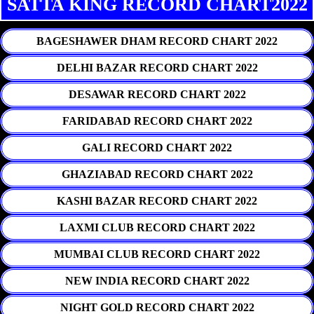
SATTA KING RECORD CHART2022
BAGESHAWER DHAM RECORD CHART 2022
DELHI BAZAR RECORD CHART 2022
DESAWAR RECORD CHART 2022
FARIDABAD RECORD CHART 2022
GALI RECORD CHART 2022
GHAZIABAD RECORD CHART 2022
KASHI BAZAR RECORD CHART 2022
LAXMI CLUB RECORD CHART 2022
MUMBAI CLUB RECORD CHART 2022
NEW INDIA RECORD CHART 2022
NIGHT GOLD RECORD CHART 2022