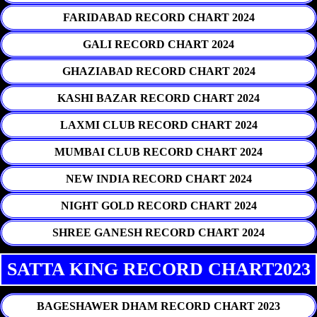
FARIDABAD RECORD CHART 2024
GALI RECORD CHART 2024
GHAZIABAD RECORD CHART 2024
KASHI BAZAR RECORD CHART 2024
LAXMI CLUB RECORD CHART 2024
MUMBAI CLUB RECORD CHART 2024
NEW INDIA RECORD CHART 2024
NIGHT GOLD RECORD CHART 2024
SHREE GANESH RECORD CHART 2024
SATTA KING RECORD CHART2023
BAGESHAWER DHAM RECORD CHART 2023