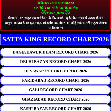
♻दिसावर लास्ट =03:00𝘼𝙈
👉 सिर्फ 𝙊𝙆 ✅ गेम का हिसाब होगा
👇👇𝑭𝑨𝑺𝑻 𝑱𝑶𝑰𝑵👇👇
चेतावनी: यह साइट एक मनोरंजन के लिए बनाई गई है जिस राज्य में सट्टा खेलना
कानूनी अपराध है वह इस साइट को ब्लॉक कर देवे हमारा कोई उदेस्य नही सट्टा खेलना
या खिलवाना
SATTA KING RECORD CHART2026
BAGESHAWER DHAM RECORD CHART 2026
DELHI BAZAR RECORD CHART 2026
DESAWAR RECORD CHART 2026
FARIDABAD RECORD CHART 2026
GALI RECORD CHART 2026
GHAZIABAD RECORD CHART 2026
KASHI BAZAR RECORD CHART 2026