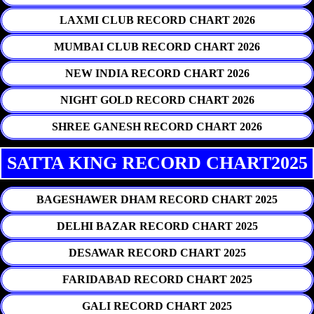
LAXMI CLUB RECORD CHART 2026
MUMBAI CLUB RECORD CHART 2026
NEW INDIA RECORD CHART 2026
NIGHT GOLD RECORD CHART 2026
SHREE GANESH RECORD CHART 2026
SATTA KING RECORD CHART2025
BAGESHAWER DHAM RECORD CHART 2025
DELHI BAZAR RECORD CHART 2025
DESAWAR RECORD CHART 2025
FARIDABAD RECORD CHART 2025
GALI RECORD CHART 2025