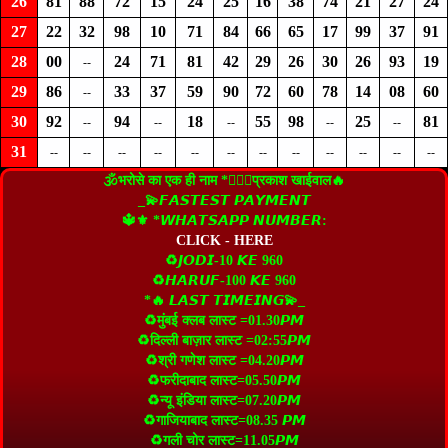
26
81
88
72
15
24
25
16
38
74
21
27
24
27
22
32
98
10
71
84
66
65
17
99
37
91
28
00
24
71
81
42
29
26
30
26
93
19
--
29
86
33
37
59
90
72
60
78
14
08
60
--
30
92
94
18
55
98
25
81
--
--
--
--
--
31
--
--
--
--
--
--
--
--
--
--
--
--
🕉भरोसे का एक ही नाम *👉🏻🔥प्रकाश खाईवाल🔥
_💫𝙁𝘼𝙎𝙏𝙀𝙎𝙏 𝙋𝘼𝙔𝙈𝙀𝙉𝙏
🔱⚜ *𝙒𝙃𝘼𝙏𝙎𝘼𝙋𝙋 𝙉𝙐𝙈𝘽𝙀𝙍:
CLICK - HERE
♻𝙅𝙊𝘿𝙄-10 𝙆𝙀 960
♻𝙃𝘼𝙍𝙐𝙁-100 𝙆𝙀 960
*🔥 𝙇𝘼𝙎𝙏 𝙏𝙄𝙈𝙀𝙄𝙉𝙂💫_
♻मुंबई क्लब लास्ट =01.30𝙋𝙈
♻दिल्ली बाज़ार लास्ट =02:55𝙋𝙈
♻श्री गणेश लास्ट =04.20𝙋𝙈
♻फरीदाबाद लास्ट=05.50𝙋𝙈
♻न्यू इंडिया लास्ट=07.20𝙋𝙈
♻गाजियाबाद लास्ट=08.35 𝙋𝙈
♻गली चोर लास्ट=11.05𝙋𝙈