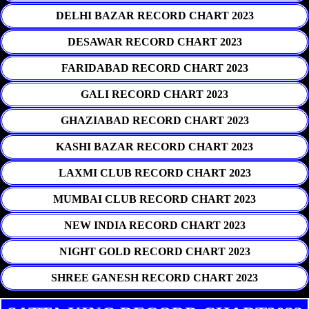
DELHI BAZAR RECORD CHART 2023
DESAWAR RECORD CHART 2023
FARIDABAD RECORD CHART 2023
GALI RECORD CHART 2023
GHAZIABAD RECORD CHART 2023
KASHI BAZAR RECORD CHART 2023
LAXMI CLUB RECORD CHART 2023
MUMBAI CLUB RECORD CHART 2023
NEW INDIA RECORD CHART 2023
NIGHT GOLD RECORD CHART 2023
SHREE GANESH RECORD CHART 2023