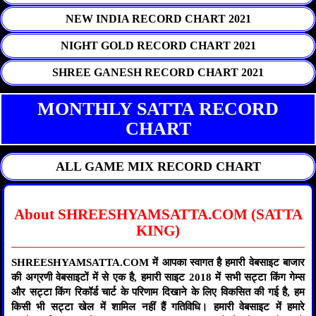
NEW INDIA RECORD CHART 2021
NIGHT GOLD RECORD CHART 2021
SHREE GANESH RECORD CHART 2021
MONTHLY SATTA RECORD
CHART
ALL GAME
MIX RECORD CHART
About SHREESHYAMSATTA.COM (SATTA
KING)
SHREESHYAMSATTA.COM में आपका स्वागत है हमारी वेबसाइट बाजार
की अग्रणी वेबसाइटों में से एक है, हमारी साइट 2018 में सभी सट्टा किंग गेम्स
और सट्टा किंग रिकॉर्ड चार्ट के परिणाम दिखाने के लिए विकसित की गई है, हम
किसी भी सट्टा खेल में शामिल नहीं हैं गतिविधि। हमारी वेबसाइट में हमारे