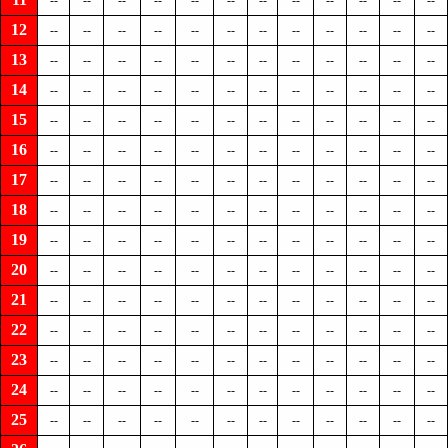
--
--
--
--
--
--
--
--
--
--
--
--
12
--
--
--
--
--
--
--
--
--
--
--
--
13
--
--
--
--
--
--
--
--
--
--
--
--
14
--
--
--
--
--
--
--
--
--
--
--
--
15
--
--
--
--
--
--
--
--
--
--
--
--
16
--
--
--
--
--
--
--
--
--
--
--
--
17
--
--
--
--
--
--
--
--
--
--
--
--
18
--
--
--
--
--
--
--
--
--
--
--
--
19
--
--
--
--
--
--
--
--
--
--
--
--
20
--
--
--
--
--
--
--
--
--
--
--
--
21
--
--
--
--
--
--
--
--
--
--
--
--
22
--
--
--
--
--
--
--
--
--
--
--
--
23
--
--
--
--
--
--
--
--
--
--
--
--
24
--
--
--
--
--
--
--
--
--
--
--
--
25
--
--
--
--
--
--
--
--
--
--
--
--