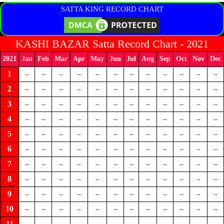
SATTA KING RECORD CHART
KASHI BAZAR Satta Record Chart - 2021
2021
Jan
Feb
Mar
Apr
May
Jun
Jul
Aug
Sep
Oct
Nov
Dec
1
--
--
--
--
--
--
--
--
--
--
--
--
2
--
--
--
--
--
--
--
--
--
--
--
--
3
--
--
--
--
--
--
--
--
--
--
--
--
4
--
--
--
--
--
--
--
--
--
--
--
--
5
--
--
--
--
--
--
--
--
--
--
--
--
6
--
--
--
--
--
--
--
--
--
--
--
--
7
--
--
--
--
--
--
--
--
--
--
--
--
8
--
--
--
--
--
--
--
--
--
--
--
--
9
--
--
--
--
--
--
--
--
--
--
--
--
10
--
--
--
--
--
--
--
--
--
--
--
--
11