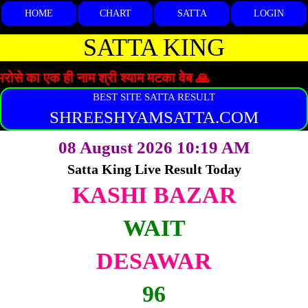
HOME
CHART
SATTA
LOGIN
SATTA KING
 का एक ही नाम श्री श्याम मटका वेब 🙏
BEST SITE SATTA RESULT
SHREESHYAMSATTA.COM
08 August 2026 10:19 AM
Satta King Live Result Today
KASHI BAZAR
WAIT
DESAWAR
96