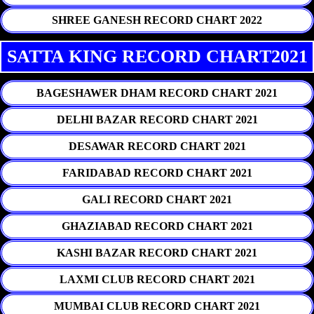
SHREE GANESH RECORD CHART 2022
SATTA KING RECORD CHART2021
BAGESHAWER DHAM RECORD CHART 2021
DELHI BAZAR RECORD CHART 2021
DESAWAR RECORD CHART 2021
FARIDABAD RECORD CHART 2021
GALI RECORD CHART 2021
GHAZIABAD RECORD CHART 2021
KASHI BAZAR RECORD CHART 2021
LAXMI CLUB RECORD CHART 2021
MUMBAI CLUB RECORD CHART 2021