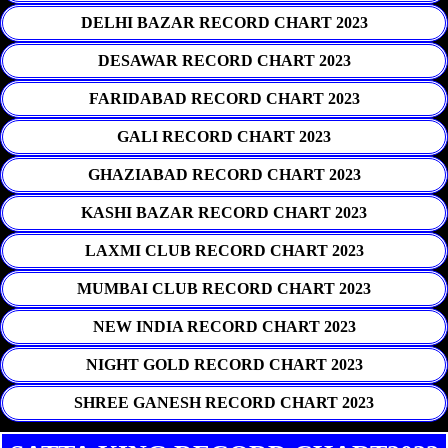
DELHI BAZAR RECORD CHART 2023
DESAWAR RECORD CHART 2023
FARIDABAD RECORD CHART 2023
GALI RECORD CHART 2023
GHAZIABAD RECORD CHART 2023
KASHI BAZAR RECORD CHART 2023
LAXMI CLUB RECORD CHART 2023
MUMBAI CLUB RECORD CHART 2023
NEW INDIA RECORD CHART 2023
NIGHT GOLD RECORD CHART 2023
SHREE GANESH RECORD CHART 2023