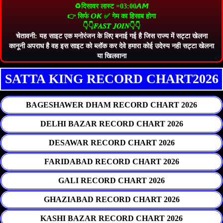
♻दिसावर लास्ट =03:00𝘼𝙈
👉 सिर्फ 𝙊𝙆 ✅ गेम का हिसाब होगा
👇👇𝑭𝑨𝑺𝑻 𝑱𝑶𝑰𝑵👇👇
चेतावनी: यह साइट एक मनोरंजन के लिए बनाई गई है जिस राज्य में सट्टा खेलना
कानूनी अपराध है वह इस साइट को ब्लॉक कर देवे हमारा कोई उदेस्य नही सट्टा खेलना
या खिलवाना
SATTA KING RECORD CHART2026
BAGESHAWER DHAM RECORD CHART 2026
DELHI BAZAR RECORD CHART 2026
DESAWAR RECORD CHART 2026
FARIDABAD RECORD CHART 2026
GALI RECORD CHART 2026
GHAZIABAD RECORD CHART 2026
KASHI BAZAR RECORD CHART 2026